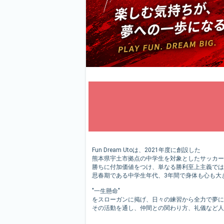
Fun Dream Utoは、2021年度に創設した
熊本県宇土市拠点の中学生を対象としたサッカー
勝ちに付加価値をつけ、単なる勝利至上主義では
思春期である中学生年代、3年間で身体も心も大
"一生懸命"
をスローガンに掲げ、日々の練習から全力で夢に
その活動を通し、仲間との関わり方、礼儀など人