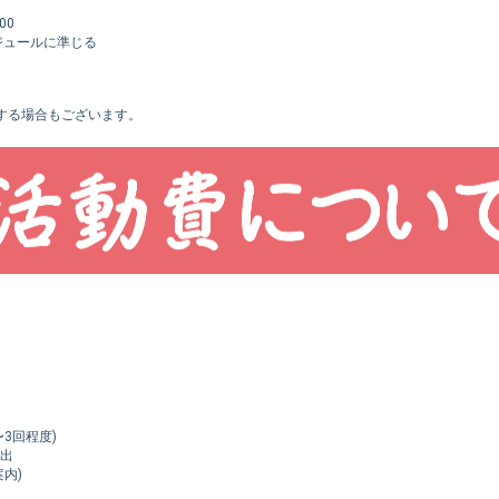
00
ールに準じる
場合もございます。
3回程度)
出
内)