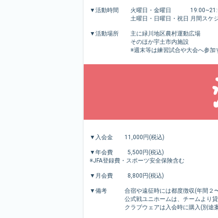
▼活動時間 火曜日・金曜日 19:00~21:
土曜日・日曜日・祝日 月間スケジュ
▼活動場所 主に緑川地区農村運動広場
そのほか宇土市内施設
※週末等は練習試合や大会へ参加する
▼入会金 11,000円(税込)
▼年会費 5,500円(税込)
※JFA登録費・スポーツ安全保険含む
▼月会費 8,800円(税込)
▼備考 合宿や遠征時には都度徴収(年間２〜
公式戦ユニホームは、チームより貸
クラブウェアは入会時に購入(別途案