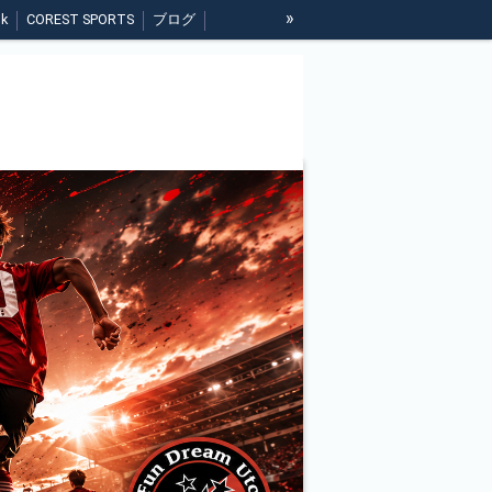
»
nk
COREST SPORTS
ブログ