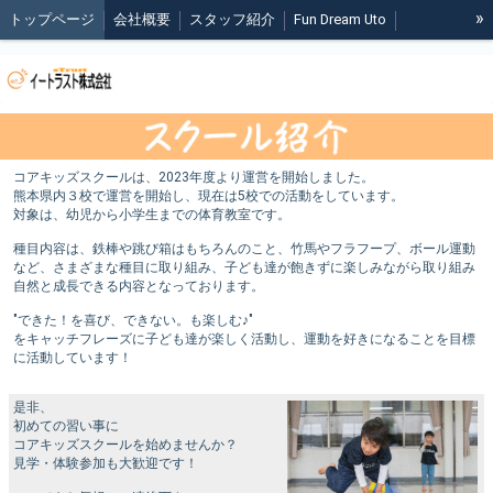
»
トップページ
会社概要
スタッフ紹介
Fun Dream Uto
正課体育のご案内
課外体育のご案内
Wellness Station Link
COREST SPORTS
ブログ
会員様専用
コアキッズスクールは、2023年度より運営を開始しました。
熊本県内３校で運営を開始し、現在は5校での活動をしています。
対象は、幼児から小学生までの体育教室です。
種目内容は、鉄棒や跳び箱はもちろんのこと、竹馬やフラフープ、ボール運動
など、さまざまな種目に取り組み、子ども達が飽きずに楽しみながら取り組み
自然と成長できる内容となっております。
"できた！を喜び、できない。も楽しむ♪"
をキャッチフレーズに子ども達が楽しく活動し、運動を好きになることを目標
に活動しています！
是非、
初めての習い事に
コアキッズスクールを始めませんか？
見学・体験参加も大歓迎です！